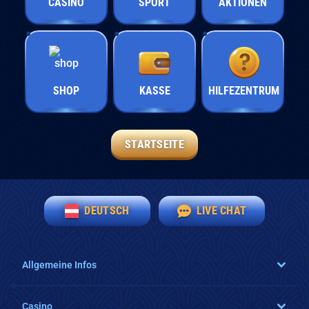
CASINO
SPORT
AKTIONEN
SHOP
KASSE
HILFEZENTRUM
STARTSEITE
DEUTSCH
LIVE CHAT
Allgemeine Infos
Casino