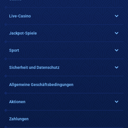
Live-Casino
Jackpot-Spiele
Sport
Sicherheit und Datenschutz
Allgemeine Geschäftsbedingungen
Aktionen
Zahlungen