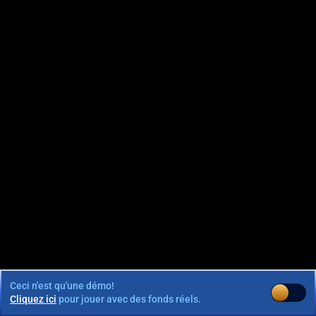
Ceci n'est qu'une démo!
Cliquez ici
pour jouer avec des fonds réels.