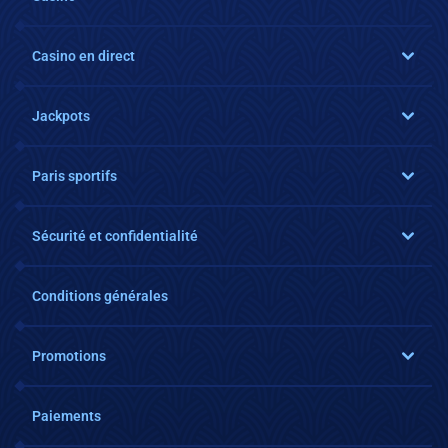
Casino en direct
Jackpots
Paris sportifs
Sécurité et confidentialité
Conditions générales
Promotions
Paiements