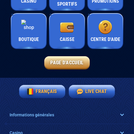
CASINO
PROMOTIONS
SPORTIFS
BOUTIQUE
CAISSE
CENTRE D'AIDE
PAGE D'ACCUEIL
FRANÇAIS
LIVE CHAT
Informations générales
Casino