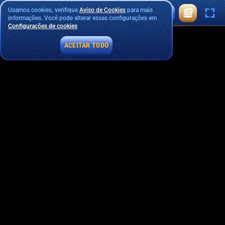
Usamos cookies, verifique
Aviso de Cookies
para mais
informações. Você pode alterar essas configurações em
Configurações de cookies
ACEITAR TUDO