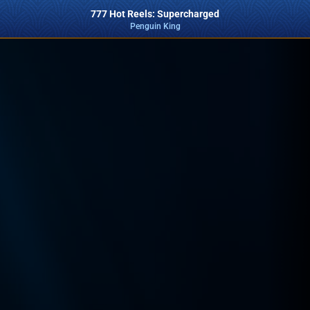
777 Hot Reels: Supercharged
Penguin King