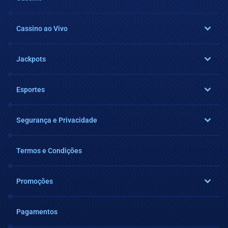
Cassino ao Vivo
Jackpots
Esportes
Segurança e Privacidade
Termos e Condições
Promoções
Pagamentos