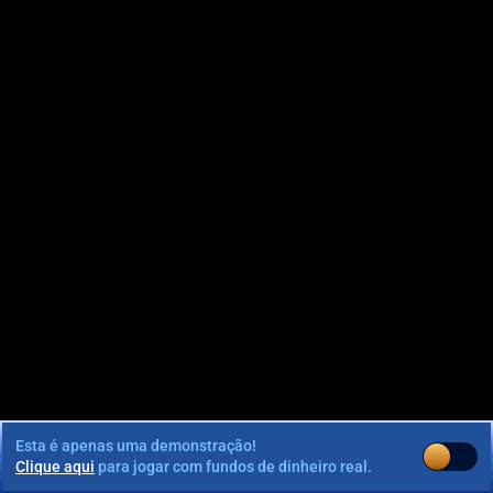
Esta é apenas uma demonstração!
Clique aqui
para jogar com fundos de dinheiro real.