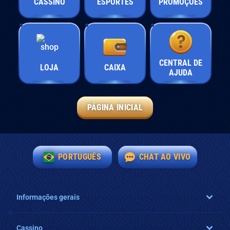
CASSINO
ESPORTES
PROMOÇÕES
CENTRAL DE
LOJA
CAIXA
AJUDA
PÁGINA INICIAL
PORTUGUÊS
CHAT AO VIVO
Informações gerais
Cassino