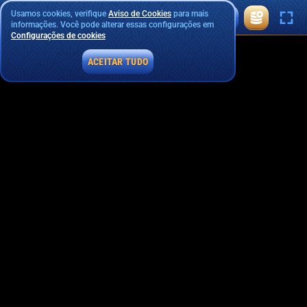
Usamos cookies, verifique
Aviso de Cookies
para mais
informações. Você pode alterar essas configurações em
Configurações de cookies
ACEITAR TUDO