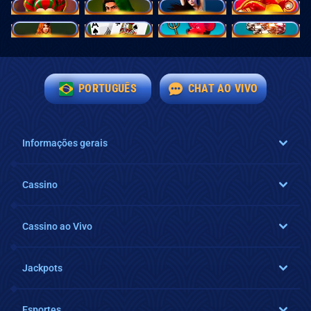
Fruit Macau
Robin of Loxley
Mermaids Bay
Fruit Vegas
CanCan Saloon
Blackjack
Benny's the Biggest Game
Baccarat
PORTUGUÊS
CHAT AO VIVO
Informações gerais
Cassino
Cassino ao Vivo
Jackpots
Esportes