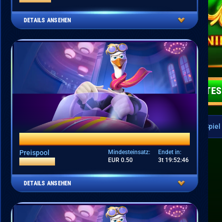
CASINO
DETAILS ANSEHEN
UM ECHTES
Leider hat dieses Spie
ENJOY HOT TOURNAMENT
Preispool
Mindesteinsatz:
Endet in:
EUR 0.50
3t 19:52:46
EUR 10’000
CASINO
DETAILS ANSEHEN