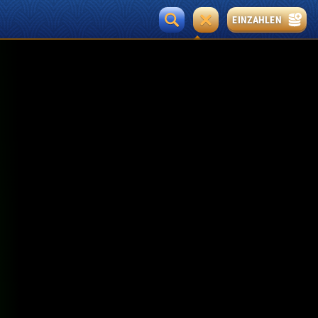
EINZAHLEN