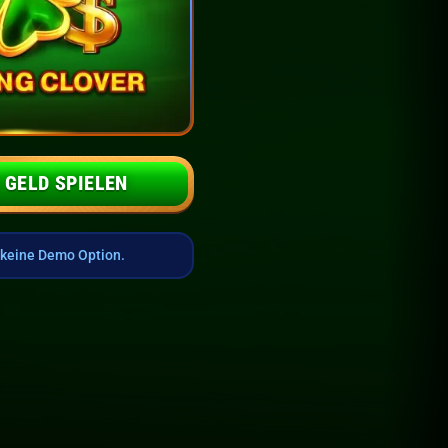
 GELD SPIELEN
l keine Demo Option.