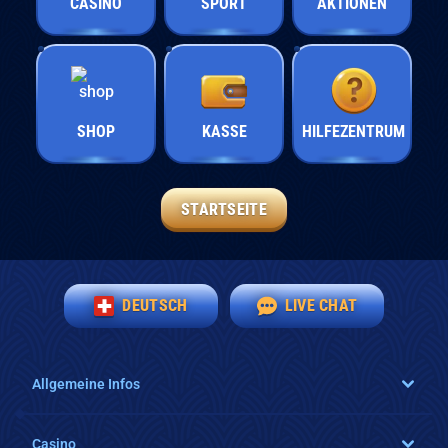
CASINO
SPORT
AKTIONEN
SHOP
KASSE
HILFEZENTRUM
STARTSEITE
DEUTSCH
LIVE CHAT
Allgemeine Infos
Casino