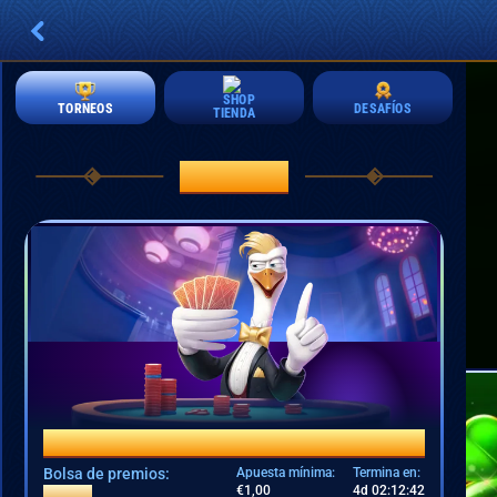
DESAFÍOS
TORNEOS
TIENDA
TORNEOS
PRAGMATIC LIVE PRESTIGE CUP
Bolsa de premios:
Apuesta mínima:
Termina en:
€1,00
4d 02:12:42
€5.000