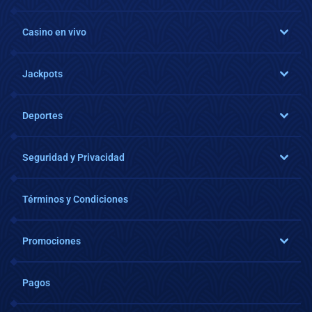
Casino en vivo
Jackpots
Deportes
Seguridad y Privacidad
Términos y Condiciones
Promociones
Pagos