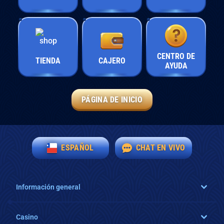
CENTRO DE
TIENDA
CAJERO
AYUDA
PÁGINA DE INICIO
ESPAÑOL
CHAT EN VIVO
Información general
Casino