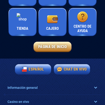
CENTRO DE
TIENDA
CAJERO
AYUDA
PÁGINA DE INICIO
ESPAÑOL
CHAT EN VIVO
Información general
Casino en vivo