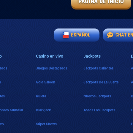
PÁGINA DE INICIO
ESPAÑOL
CHAT EN
o
Casino en vivo
Jackpots
ados
Juegos Destacados
Jackpots Calientes
A
s
Gold Saloon
Jackpots De La Suerte
A
res
Ruleta
Nuevos Jackpots
D
onato Mundial
Blackjack
Todos Los Jackpots
F
ivo
Súper Shows
H