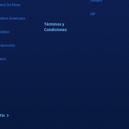
Torneos
enis De Mesa
VIP
útbol Americano
Términos y
Condiciones
éisbol
aloncesto
enis
Más