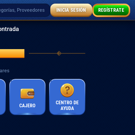
egorías, Proveedores
INICIA SESIÓN
REGÍSTRATE
contrada
 PÁGINA
ares
CENTRO DE
CAJERO
AYUDA