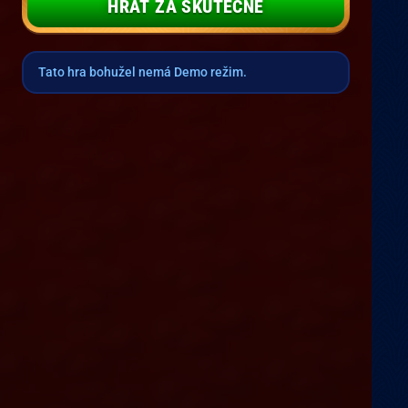
HRÁT ZA SKUTEČNÉ
Tato hra bohužel nemá Demo režim.