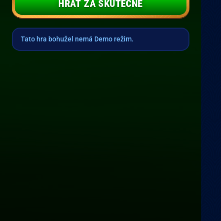
HRÁT ZA SKUTEČNÉ
Tato hra bohužel nemá Demo režim.