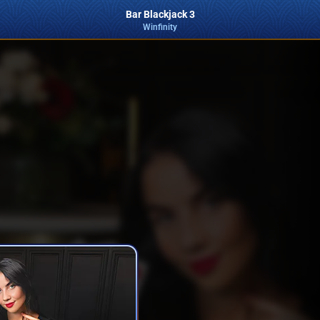
Bar Blackjack 3
Winfinity