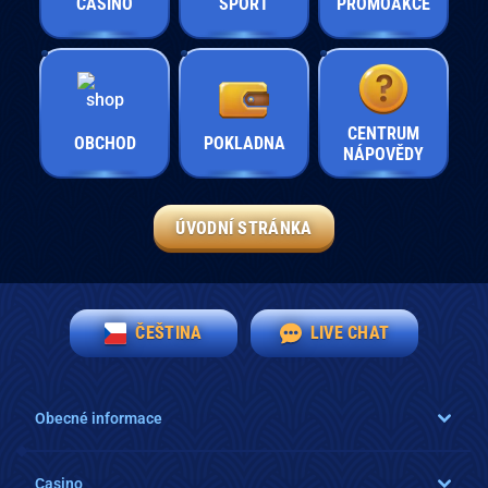
CASINO
SPORT
PROMOAKCE
CENTRUM
OBCHOD
POKLADNA
NÁPOVĚDY
ÚVODNÍ STRÁNKA
ČEŠTINA
LIVE CHAT
Obecné informace
Casino