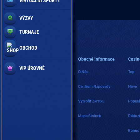
VIRTUÁLNÍ SPORTY
VÝZVY
TURNAJE
OBCHOD
Obecné informace
Casin
VIP ÚROVNĚ
O Nás
Top
Centrum Nápovědy
Nové
Vytvořit Zkratku
Populá
Mapa Stránek
Exkluzi
Bonus