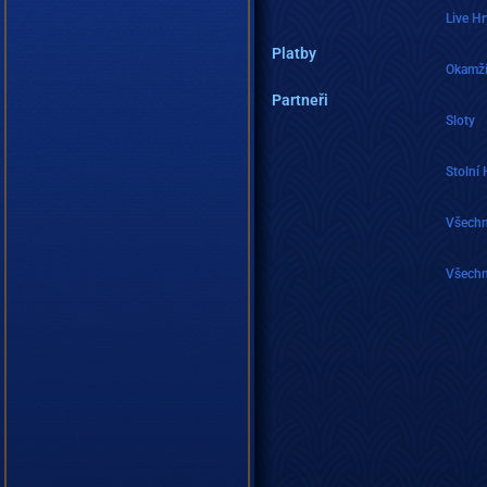
Live Hr
Platby
Okamži
Partneři
Sloty
Stolní 
Všechn
Všechn