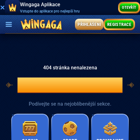
Wingaga Aplikace
OTEVŘÍT
Vstupte do aplikace pro nejlepší hru
PŘIHLÁŠENÍ
REGISTRACE
404 stránka nenalezena
OOPS! TUTO STRÁNKU NEMŮŽEME
NAJÍT
Podívejte se na nejoblíbenější sekce.