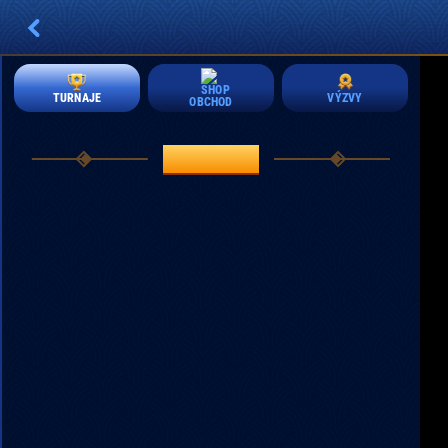
VÝZVY
TURNAJE
OBCHOD
TURNAJE