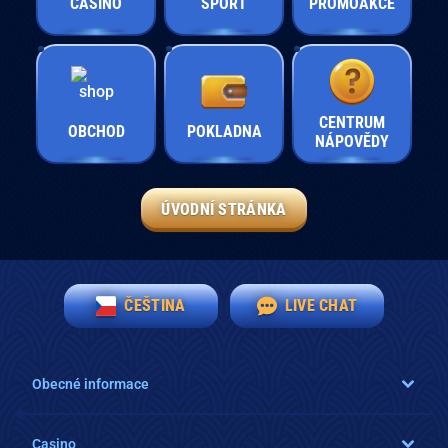
CASINO
SPORT
PROMOAKCE
CENTRUM
OBCHOD
POKLADNA
NÁPOVĚDY
ÚVODNÍ STRÁNKA
ČEŠTINA
LIVE CHAT
Obecné informace
Casino