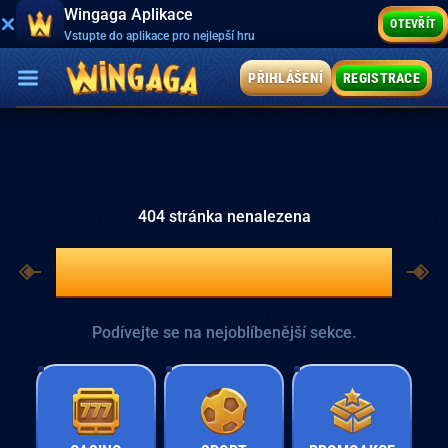
Wingaga Aplikace
OTEVŘÍT
Vstupte do aplikace pro nejlepší hru
PŘIHLÁŠENÍ
REGISTRACE
404 stránka nenalezena
OOPS! TUTO STRÁNKU NEMŮŽEME
NAJÍT
Podívejte se na nejoblíbenější sekce.