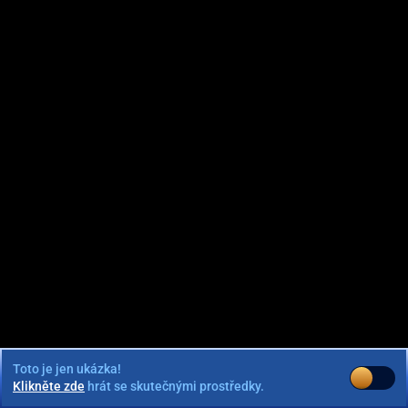
Toto je jen ukázka!
Klikněte zde
hrát se skutečnými prostředky.