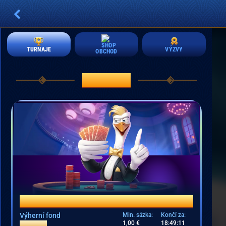
VÝZVY
TURNAJE
OBCHOD
TURNAJE
ONAIR GOLD SALOON RACE
Výherní fond
Min. sázka:
Končí za:
1,00 €
18:49:11
10 000 €