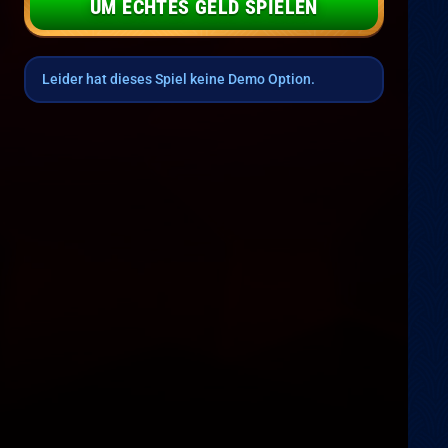
UM ECHTES GELD SPIELEN
Leider hat dieses Spiel keine Demo Option.