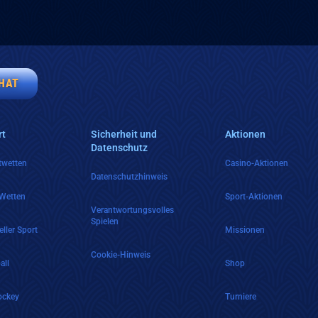
CHAT
rt
Sicherheit und
Aktionen
Datenschutz
twetten
Casino-Aktionen
Datenschutzhinweis
-Wetten
Sport-Aktionen
Verantwortungsvolles
Spielen
eller Sport
Missionen
Cookie-Hinweis
all
Shop
ockey
Turniere