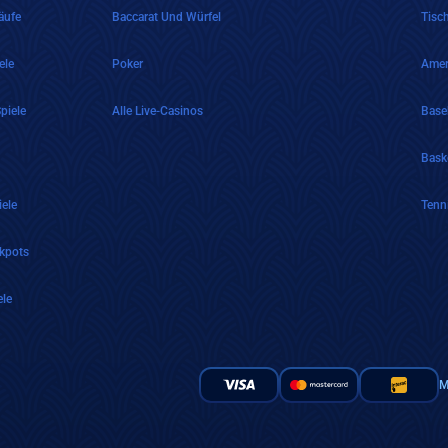
äufe
Baccarat Und Würfel
Tisc
ele
Poker
Amer
piele
Alle Live-Casinos
Base
Bask
iele
Tenn
ckpots
ele
M