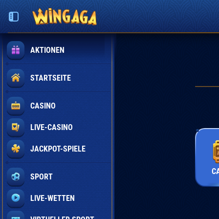
AKTIONEN
STARTSEITE
CASINO
LIVE-CASINO
JACKPOT-SPIELE
C
SPORT
LIVE-WETTEN