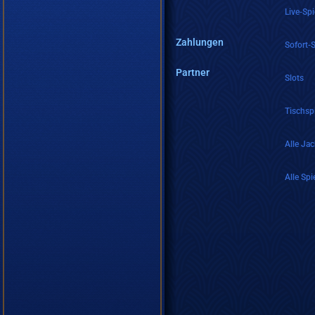
Live-Spi
Zahlungen
Sofort-S
Partner
Slots
Tischsp
Alle Ja
Alle Spi