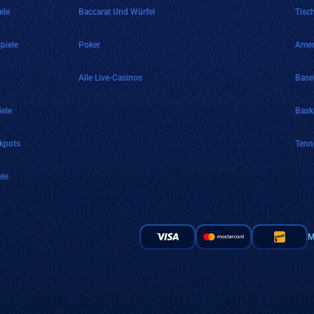
ele
Baccarat Und Würfel
Tisc
piele
Poker
Amer
Alle Live-Casinos
Base
iele
Bask
ckpots
Tenn
ele
M