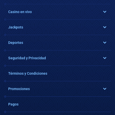
Casino en vivo
Jackpots
Deportes
Seguridad y Privacidad
Términos y Condiciones
Promociones
Pagos