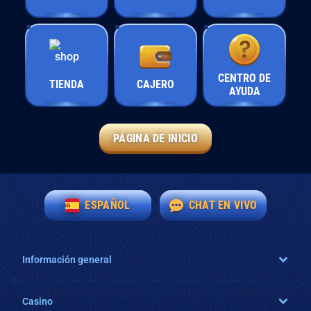
CENTRO DE
TIENDA
CAJERO
AYUDA
PÁGINA DE INICIO
ESPAÑOL
CHAT EN VIVO
Información general
Casino