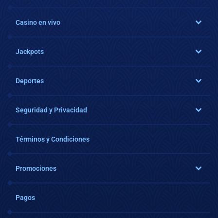
Casino en vivo
Jackpots
Deportes
Seguridad y Privacidad
Términos y Condiciones
Promociones
Pagos