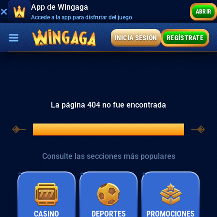
App de Wingaga
ABRIR
Accede a la app para disfrutar del juego
INICIA SESIÓN
REGÍSTRATE
La página 404 no fue encontrada
¡UY! NO ENCONTRAMOS ESA PÁGINA
Consulte las secciones más populares
CASINO
DEPORTES
PROMOCIONES