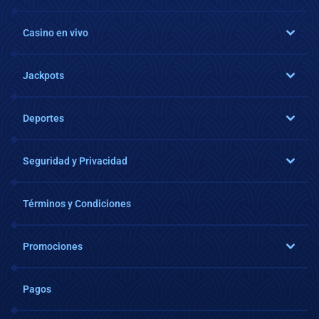
Casino en vivo
Jackpots
Deportes
Seguridad y Privacidad
Términos y Condiciones
Promociones
Pagos