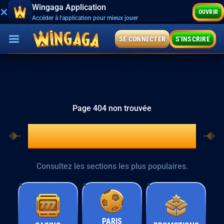
Wingaga Application
OUVRIR
Accéder à l'application pour mieux jouer
SE CONNECTER
S'INSCRIRE
Page 404 non trouvée
OUPS ! NOUS NE TROUVONS PAS
CETTE PAGE
Consultez les sections les plus populaires.
PARIS