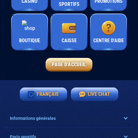
CASINO
PROMOTIONS
SPORTIFS
BOUTIQUE
CAISSE
CENTRE D'AIDE
PAGE D'ACCUEIL
FRANÇAIS
LIVE CHAT
Informations générales
Paris sportifs