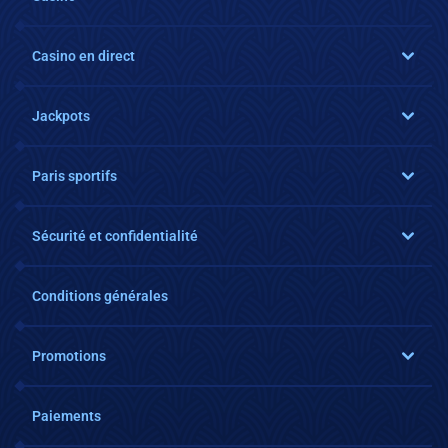
Casino en direct
Jackpots
Paris sportifs
Sécurité et confidentialité
Conditions générales
Promotions
Paiements