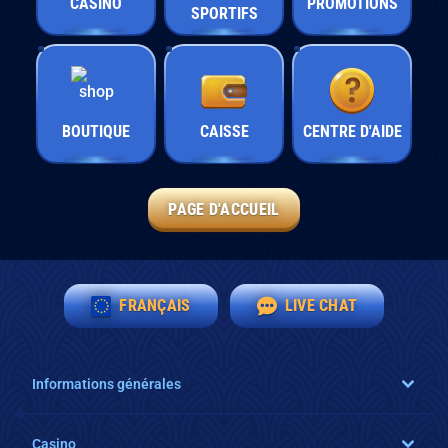
CASINO
PROMOTIONS
SPORTIFS
BOUTIQUE
CAISSE
CENTRE D'AIDE
PAGE D'ACCUEIL
FRANÇAIS
LIVE CHAT
Informations générales
Casino