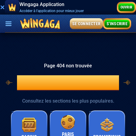
Wingaga Application
OUVRIR
Accéder à l'application pour mieux jouer
SE CONNECTER
S'INSCRIRE
Page 404 non trouvée
OUPS ! NOUS NE TROUVONS PAS
CETTE PAGE
Consultez les sections les plus populaires.
PARIS