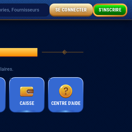
ries, Fournisseurs
SE CONNECTER
S'INSCRIRE
 CETTE PAGE
laires.
CAISSE
CENTRE D'AIDE