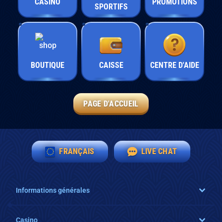
CASINO
PROMOTIONS
SPORTIFS
BOUTIQUE
CAISSE
CENTRE D'AIDE
PAGE D'ACCUEIL
FRANÇAIS
LIVE CHAT
Informations générales
Casino