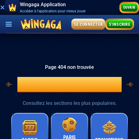
Wingaga Application
OUVRIR
Accéder à l'application pour mieux jouer
SE CONNECTER
S'INSCRIRE
Page 404 non trouvée
OUPS ! NOUS NE TROUVONS PAS
CETTE PAGE
Consultez les sections les plus populaires.
PARIS