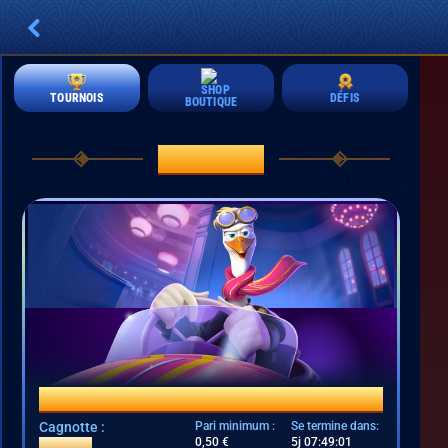
DÉFIS
TOURNOIS
BOUTIQUE
TOURNOIS
JUICY CHAMPIONS RACE
Cagnotte :
Pari minimum :
Se termine dans:
0,50 €
5j 07:49:01
10 000 €