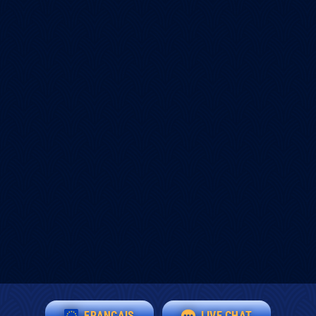
FRANÇAIS
LIVE CHAT