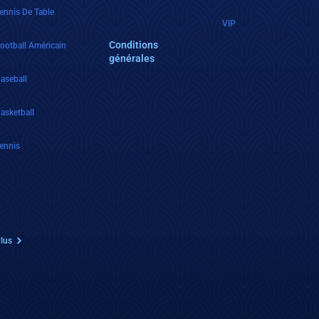
ennis De Table
VIP
Conditions
ootball Américain
générales
aseball
asketball
ennis
lus