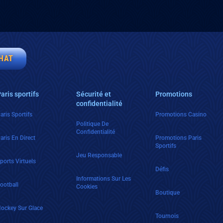
CHAT
aris sportifs
Sécurité et
Promotions
confidentialité
aris Sportifs
Promotions Casino
Politique De
Confidentialité
aris En Direct
Promotions Paris
Sportifs
Jeu Responsable
ports Virtuels
Défis
Informations Sur Les
ootball
Cookies
Boutique
ockey Sur Glace
Tournois