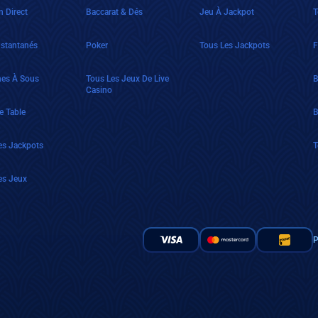
n Direct
Baccarat & Dés
Jeu À Jackpot
T
nstantanés
Poker
Tous Les Jackpots
F
es À Sous
Tous Les Jeux De Live
B
Casino
e Table
B
es Jackpots
T
es Jeux
P