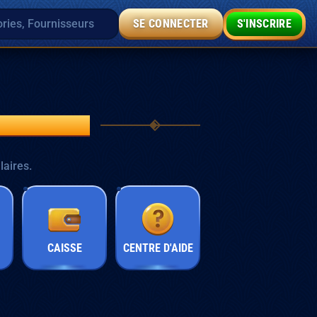
ries, Fournisseurs
SE CONNECTER
S'INSCRIRE
 CETTE PAGE
laires.
CAISSE
CENTRE D'AIDE