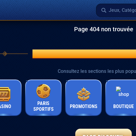
Jeux, Catégo
Page 404 non trouvée
OUPS ! NOUS NE TROUVONS PAS
Consultez les sections les plus popu
PARIS
ASINO
PROMOTIONS
BOUTIQUE
SPORTIFS