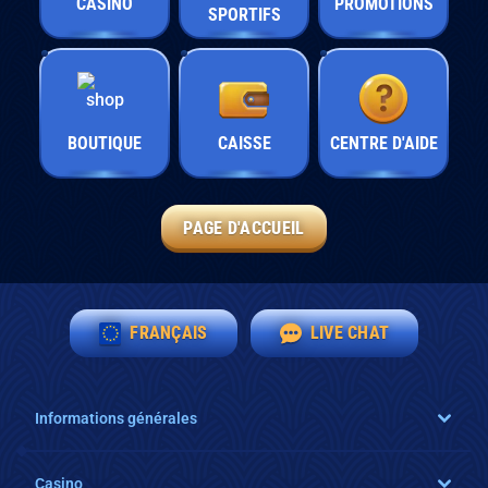
CASINO
PROMOTIONS
SPORTIFS
BOUTIQUE
CAISSE
CENTRE D'AIDE
PAGE D'ACCUEIL
FRANÇAIS
LIVE CHAT
Informations générales
Casino