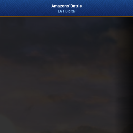
Amazons' Battle
EGT Digital