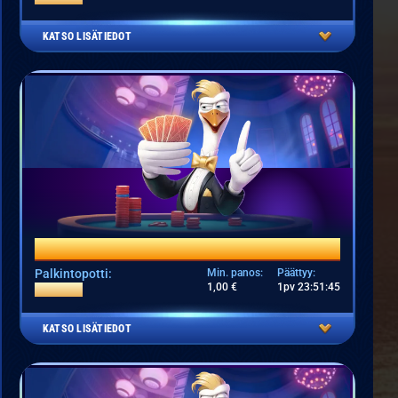
CASINO
KATSO LISÄTIEDOT
ONAIR GOLD SALOON RACE
Palkintopotti:
Min. panos:
Päättyy:
1,00 €
1pv 23:51:45
10 000 €
CASINO
KATSO LISÄTIEDOT