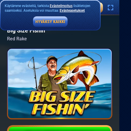
Käytämme evästeitä, tarkista
Evästeilmoitus
lisätietojen
saamiseksi. Asetuksia voi muuttaa:
Evästeasetukset
HYVÄKSY KAIKKI
Big Size Fishin'
Red Rake