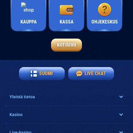
KAUPPA
KASSA
OHJEKESKUS
KOTISIVU
SUOMI
LIVE CHAT
Yleistä tietoa
Kasino
Live-kasino