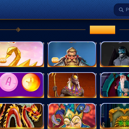
P
MASCOT
Origami Quest
Battle Loot: Hold and Win
Hell Si
UUSI
UUSI
Purple Pills
Anksunamun: the Queen of Egypt
Merlin's 
The Tomb: Dragon Emperors Treasure
Venetian Magic
Gryphon's 