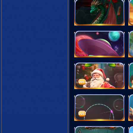
Dragon's Nest
Across the Universe
M
Christmas Infinite Gifts
UUSI
Marble Bounce
G
UUSI
Riot: Urban Wilds