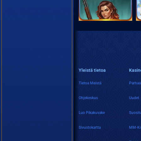
Yleistä tietoa
Kasin
Tietoa Meistä
Parhaa
Ohjekeskus
Uudet
Luo Pikakuvake
Suosit
Sivustokartta
MM-Ki