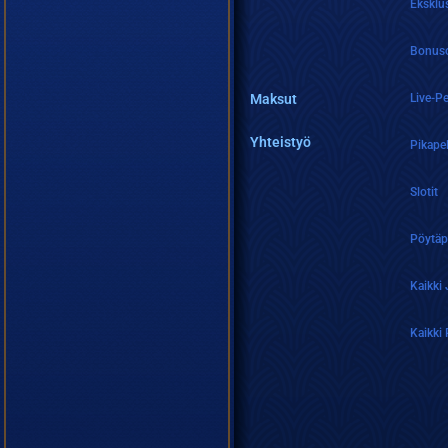
Eksklus
Bonus
Maksut
Live-Pe
Yhteistyö
Pikapel
Slotit
Pöytäpe
Kaikki 
Kaikki 