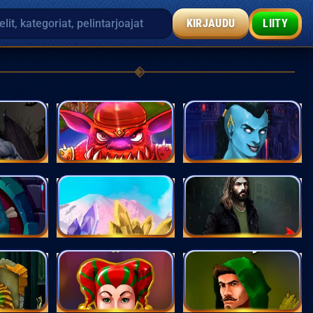
elit, kategoriat, pelintarjoajat
KIRJAUDU
LIITY
ng
Red Horde
Prince of Persia the Gems of Persepolis
Tower
Gemz Grow
ReKill
Castle
Fruit Macau
Robin of Loxley