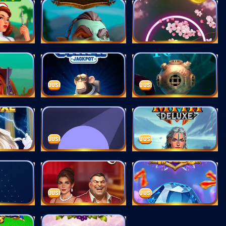
olls
For the Realm
Amaterasu Keno
Train
Rocket Chimp Jackpot
Deepsea Riches
UUSI
UUSI
Zeus The Thunderer Deluxe
Pin Plinko
The Myth Deluxe
UUSI
UUSI
ilder
Tessa Hunt and the Mission Monte Carlo
Shining Wilds
UUSI
UUSI
oost
Zeus: Titan Fury