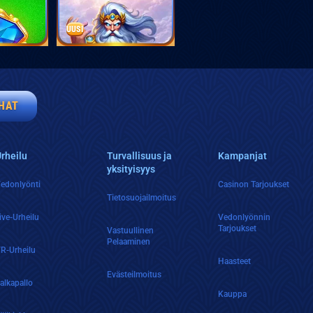
UUSI
CHAT
rheilu
Turvallisuus ja
Kampanjat
yksityisyys
edonlyönti
Casinon Tarjoukset
Tietosuojailmoitus
ive-Urheilu
Vedonlyönnin
Tarjoukset
Vastuullinen
Pelaaminen
R-Urheilu
Haasteet
Evästeilmoitus
alkapallo
Kauppa