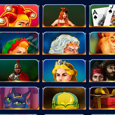
Fruit Vegas
CanCan Saloon
Blackj
Twin Fruits of Santa
Twin Fruits of Olympus
Lions P
Legioner
Fruit Monaco
Three Cor
Cleopatras Gems Rockways
The Rite
Merry scary 