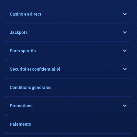
Casino en direct
Jackpots
Paris sportifs
Sécurité et confidentialité
Conditions générales
Promotions
Paiements