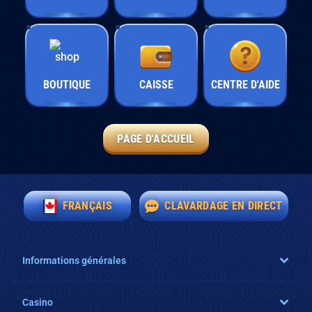
BOUTIQUE
CAISSE
CENTRE D'AIDE
PAGE D'ACCUEIL
FRANÇAIS
CLAVARDAGE EN DIRECT
Informations générales
Casino