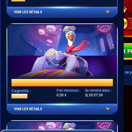
CASINO
VOIR LES DÉTAILS
JOUER P
Malheureusement, ce je
mode démo.
ENJOY HOT TOURNAMENT
Cagnotte :
Pari minimum :
Se termine dans :
0,50 €
3j 20:57:39
10 000 €
CASINO
VOIR LES DÉTAILS