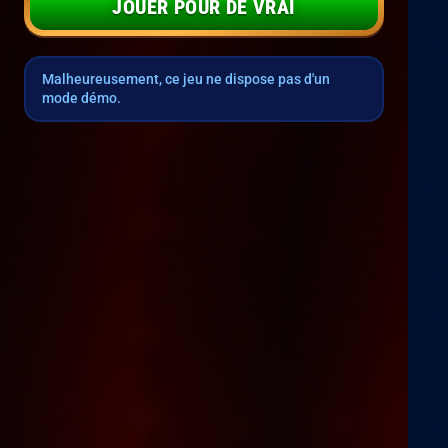
JOUER POUR DE VRAI
Malheureusement, ce jeu ne dispose pas d'un
mode démo.