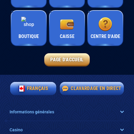
BOUTIQUE
CAISSE
CENTRE D'AIDE
PAGE D'ACCUEIL
FRANÇAIS
CLAVARDAGE EN DIRECT
Informations générales
Casino