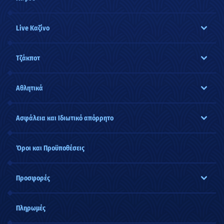
Live Καζίνο
Τζάκποτ
Αθλητικά
Ασφάλεια και Ιδιωτικό απόρρητο
Όροι και Προϋποθέσεις
Προσφορές
Πληρωμές